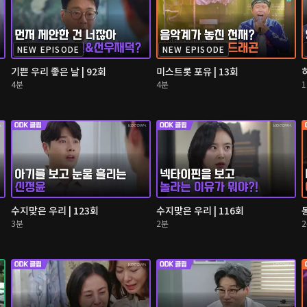
NEW EPISODE
NEW EPISODE
기쁜 우리 좋은 날 | 92회
미스트롯 포유 | 13회
4분
4분
수지맞은 우리 | 123회
수지맞은 우리 | 116회
3분
2분