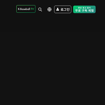
로그인
Free Trial - Sk