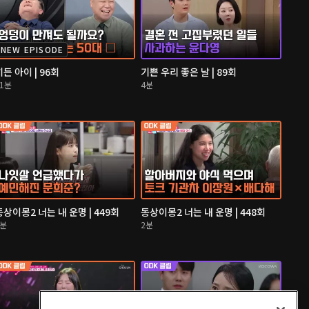
NEW EPISODE
히든 아이 | 96회
기쁜 우리 좋은 날 | 89회
11분
4분
동상이몽2 너는 내 운명 | 449회
동상이몽2 너는 내 운명 | 448회
2분
2분