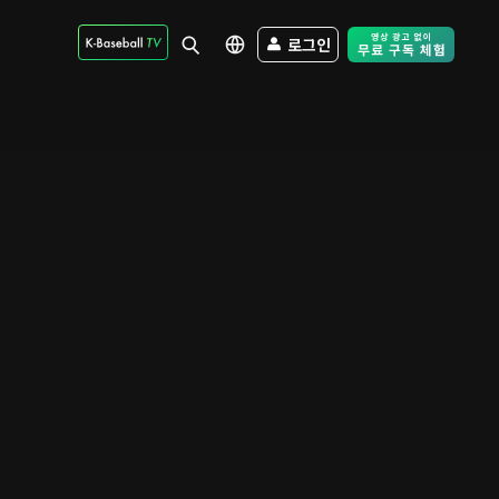
로그인
Free Trial - Sk