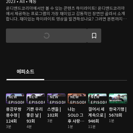
2023 • All • 예능
온디맨드코리아에서만 볼 수 있는 콘텐츠 하이라이트! 온디맨드코리아
에서 제공하는 프로그램의 가장 재미있고 감동적인 장면만 골라서 소개
합니다. 재미있는 하이라이트 영상을 발견하셨나요? 그러면 본편까지
쭉 달려보세요!
에피소드
NEW
NEW
NEW
NEW
NEW
EPISODE
EPISODE
EPISODE
EPISODE
EPISODE
용감무쌍
기쁜 우리
스캔들 |
나는
걸어서 세
한국기행 |
용수정 |
좋은 날 |
102회
SOLO 그
계속으로 |
5678회
124회
93회
3분
후 사랑은
946회
1분
3분
4분
계속된다
1분
11분
2 | 176회