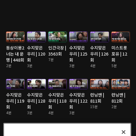
동상이몽2
수지맞은
인간극장 |
수지맞은
수지맞은
미스트롯
너는 내 운
우리 | 120
3563회
우리 | 125
우리 | 126
포유 | 12
명 | 448회
회
7분
회
회
회
2분
3분
3분
4분
5분
수지맞은
수지맞은
수지맞은
수지맞은
런닝맨 |
런닝맨 |
우리 | 119
우리 | 128
우리 | 118
우리 | 122
811회
812회
회
회
회
회
15분
2분
4분
3분
4분
3분