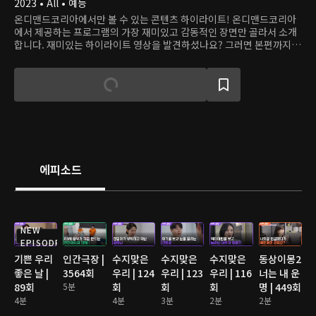
2023 • All • 예능
온디맨드코리아에서만 볼 수 있는 콘텐츠 하이라이트! 온디맨드코리아
에서 제공하는 프로그램의 가장 재미있고 감동적인 장면만 골라서 소개
합니다. 재미있는 하이라이트 영상을 발견하셨나요? 그러면 본편까지
쭉 달려보세요!
에피소드
NEW
EPISODE
기쁜 우리
인간극장 |
수지맞은
수지맞은
수지맞은
동상이몽2
좋은 날 |
3564회
우리 | 124
우리 | 123
우리 | 116
너는 내 운
89회
5분
회
회
회
명 | 449회
4분
4분
3분
2분
2분