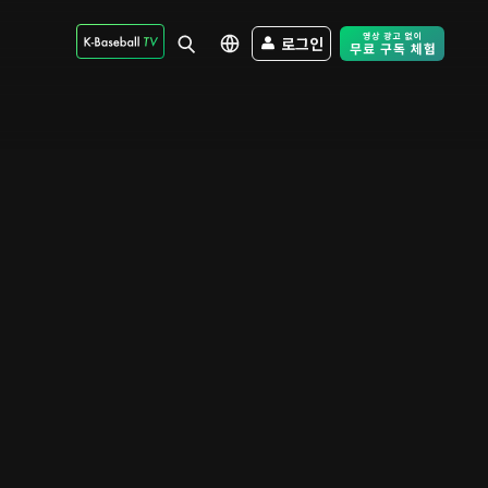
로그인
Free Trial - Sk