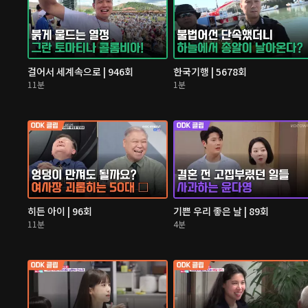
걸어서 세계속으로 | 946회
한국기행 | 5678회
11분
1분
히든 아이 | 96회
기쁜 우리 좋은 날 | 89회
11분
4분