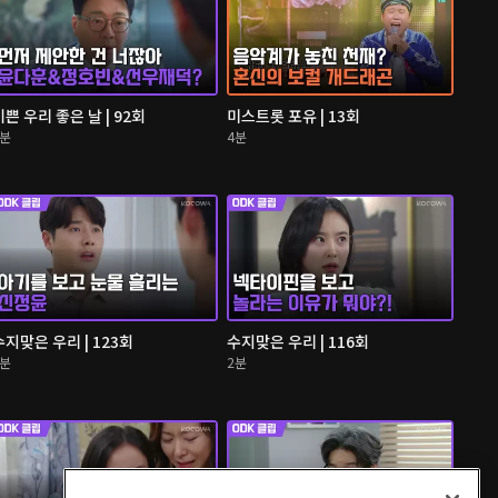
기쁜 우리 좋은 날 | 92회
미스트롯 포유 | 13회
4분
4분
수지맞은 우리 | 123회
수지맞은 우리 | 116회
3분
2분