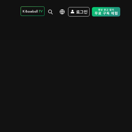
로그인
Free Trial - Sk