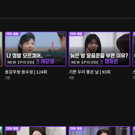
NEW EPISODE
NEW EPISODE
용감무쌍 용수정 | 124회
기쁜 우리 좋은 날 | 93회
3분
4분