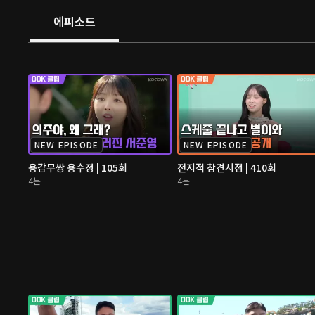
에피소드
NEW EPISODE
NEW EPISODE
용감무쌍 용수정 | 105회
전지적 참견시점 | 410회
4분
4분