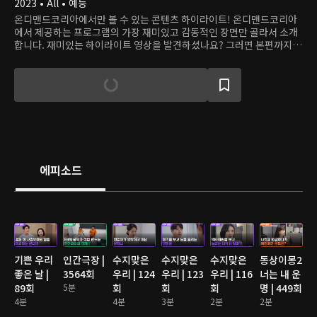
2023 • All • 예능
온디맨드코리아에서만 볼 수 있는 콘텐츠 하이라이트! 온디맨드코리아
에서 제공하는 프로그램의 가장 재미있고 감동적인 장면만 골라서 소개
합니다. 재미있는 하이라이트 영상을 발견하셨나요? 그러면 본편까지
쭉 달려보세요!
에피소드
기쁜 우리
인간극장 |
수지맞은
수지맞은
수지맞은
동상이몽2
좋은 날 |
3564회
우리 | 124
우리 | 123
우리 | 116
너는 내 운
89회
5분
회
회
회
명 | 449회
4분
4분
3분
2분
2분