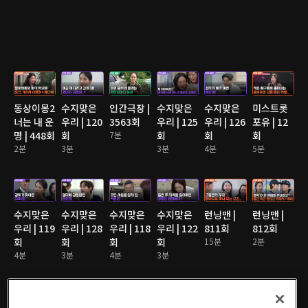
동상이몽2
수지맞은
인간극장 |
수지맞은
수지맞은
미스트롯
너는 내 운
우리 | 120
3563회
우리 | 125
우리 | 126
포유 | 12
명 | 448회
회
7분
회
회
회
2분
3분
3분
4분
5분
수지맞은
수지맞은
수지맞은
수지맞은
런닝맨 |
런닝맨 |
우리 | 119
우리 | 128
우리 | 118
우리 | 122
811회
812회
회
회
회
회
15분
2분
4분
3분
4분
3분