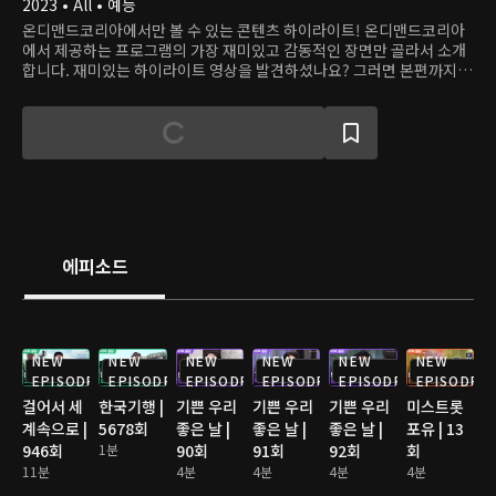
2023 • All • 예능
온디맨드코리아에서만 볼 수 있는 콘텐츠 하이라이트! 온디맨드코리아
에서 제공하는 프로그램의 가장 재미있고 감동적인 장면만 골라서 소개
합니다. 재미있는 하이라이트 영상을 발견하셨나요? 그러면 본편까지
쭉 달려보세요!
에피소드
NEW
NEW
NEW
NEW
NEW
NEW
EPISODE
EPISODE
EPISODE
EPISODE
EPISODE
EPISODE
걸어서 세
한국기행 |
기쁜 우리
기쁜 우리
기쁜 우리
미스트롯
계속으로 |
5678회
좋은 날 |
좋은 날 |
좋은 날 |
포유 | 13
946회
1분
90회
91회
92회
회
11분
4분
4분
4분
4분