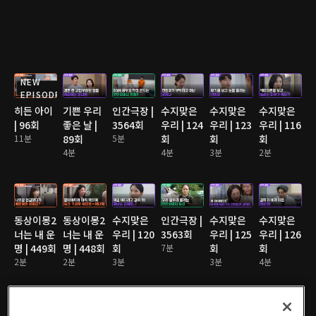
NEW
EPISODE
히든 아이
기쁜 우리
인간극장 |
수지맞은
수지맞은
수지맞은
| 96회
좋은 날 |
3564회
우리 | 124
우리 | 123
우리 | 116
11분
89회
5분
회
회
회
4분
4분
3분
2분
동상이몽2
동상이몽2
수지맞은
인간극장 |
수지맞은
수지맞은
너는 내 운
너는 내 운
우리 | 120
3563회
우리 | 125
우리 | 126
명 | 449회
명 | 448회
회
7분
회
회
2분
2분
3분
3분
4분