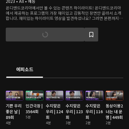
2023 • All • 예능
온디맨드코리아에서만 볼 수 있는 콘텐츠 하이라이트! 온디맨드코리아
에서 제공하는 프로그램의 가장 재미있고 감동적인 장면만 골라서 소개
합니다. 재미있는 하이라이트 영상을 발견하셨나요? 그러면 본편까지
쭉 달려보세요!
에피소드
기쁜 우리
인간극장 |
수지맞은
수지맞은
수지맞은
동상이몽2
좋은 날 |
3564회
우리 | 124
우리 | 123
우리 | 116
너는 내 운
89회
5분
회
회
회
명 | 449회
4분
4분
3분
2분
2분