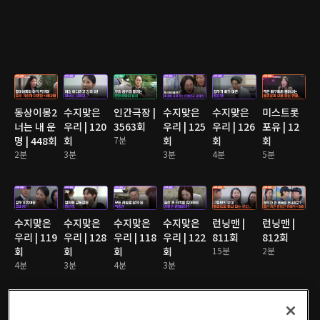
동상이몽2
수지맞은
인간극장 |
수지맞은
수지맞은
미스트롯
너는 내 운
우리 | 120
3563회
우리 | 125
우리 | 126
포유 | 12
명 | 448회
회
7분
회
회
회
2분
3분
3분
4분
5분
수지맞은
수지맞은
수지맞은
수지맞은
런닝맨 |
런닝맨 |
우리 | 119
우리 | 128
우리 | 118
우리 | 122
811회
812회
회
회
회
회
15분
2분
4분
3분
4분
3분