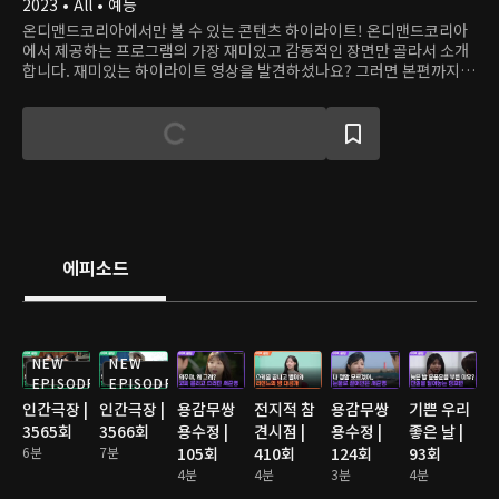
2023 • All • 예능
온디맨드코리아에서만 볼 수 있는 콘텐츠 하이라이트! 온디맨드코리아
에서 제공하는 프로그램의 가장 재미있고 감동적인 장면만 골라서 소개
합니다. 재미있는 하이라이트 영상을 발견하셨나요? 그러면 본편까지
쭉 달려보세요!
에피소드
NEW
NEW
EPISODE
EPISODE
인간극장 |
인간극장 |
용감무쌍
전지적 참
용감무쌍
기쁜 우리
3565회
3566회
용수정 |
견시점 |
용수정 |
좋은 날 |
6분
7분
105회
410회
124회
93회
4분
4분
3분
4분