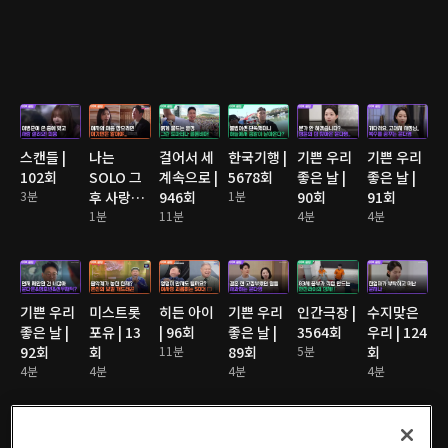
스캔들 |
나는
걸어서 세
한국기행 |
기쁜 우리
기쁜 우리
102회
SOLO 그
계속으로 |
5678회
좋은 날 |
좋은 날 |
3분
후 사랑은
946회
1분
90회
91회
계속된다
1분
11분
4분
4분
2 | 176회
기쁜 우리
미스트롯
히든 아이
기쁜 우리
인간극장 |
수지맞은
좋은 날 |
포유 | 13
| 96회
좋은 날 |
3564회
우리 | 124
92회
회
11분
89회
5분
회
4분
4분
4분
4분