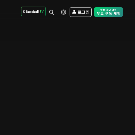
로그인
Free Trial - Sk