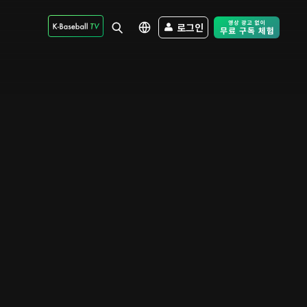
로그인
Free Trial - Sk