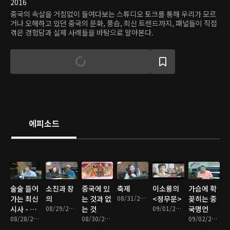
2016
중국의 속살을 거침없이 들여다보는 스튜디오 토크를 통해 우리가 모르
거나 오해하고 있던 중국의 문화, 풍습, 최신 트렌드까지, 패널들이 직접
겪은 경험담과 실제 사례들을 바탕으로 알아본다.
에피소드
술술 들어
소진과 장
중국에 있
축제
이소룡의
가슴에 확
가는 최신
의
는 것과 없
08/31/2017 • 30분
<정무문>
꽂히는 중
시사 - 한
08/29/2017 • 35분
는 것
09/01/2017 • 35분
국명언
반도에 전
08/28/2017 • 34분
08/30/2017 • 32분
09/02/2017 • 37분
쟁은 없다