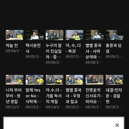
하늘 천
택시운전
누구의 말
아, 수, 다
별별 중국
홍콩과 딤
09/04/2017 • 33분
사
이 진실일
- 복권
사 - 사마
섬
09/05/2017 • 35분
까 - 중국
09/07/2017 • 35분
상여와 탁
09/09/2017 • 29분
의 성씨와
09/06/2017 • 35분
문군의 사
09/08/2017 • 35분
이름
랑
니차 무비
말해 Yes
아.수.다 -
별별 중국
전명윤의
대결!천자
무비 - 청
or No -
가을 독서
사 - 우정
신서유기 -
문 - 검을
년 경찰
식탁에서
의 계절
과 절교
마카오는
현
09/12/2017 • 33분
의 예절
09/13/2017 • 31분
09/14/2017 • 35분
09/15/2017 • 33분
작은 '리스
09/16/2017 • 31분
09/18/2017 • 34분
본'