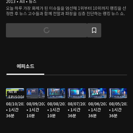
2013 • All • 뉴스
오늘 하루 가장 화제가 된 이슈들을 엄선해 1위부터 10위까지 랭킹을 선
정한 후 뉴스 고수들과 함께 전말과 파장을 심층 진단하는 랭킹 뉴스 쇼.
에피소드
NEW
EPISODE
08/10/2026
08/09/2026
08/08/2026
08/07/2026
08/06/2026
08/05/2026
• 1시간
• 1시간
• 1시간
• 1시간
• 1시간
• 1시간
36분
10분
10분
36분
36분
36분