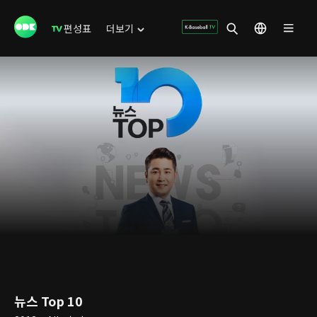
편성표
더보기
뉴스 Top 10