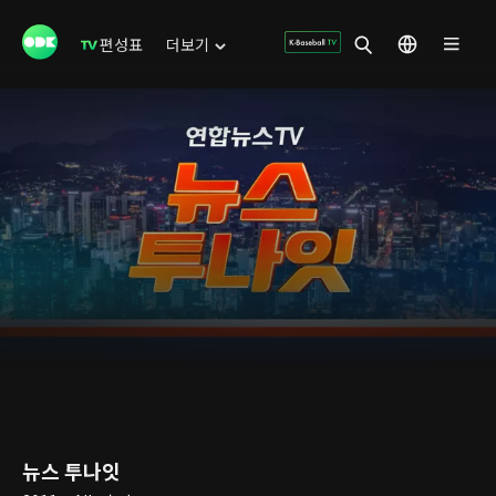
편성표
더보기
뉴스 투나잇