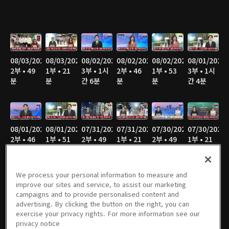
08/03/2026
08/03/2026
08/02/2026
08/02/2026
08/02/2026
08/01/2026
2부 • 49
1부 • 21
3부 • 1시
2부 • 46
1부 • 53
3부 • 1시
분
분
간 6분
분
분
간 4분
08/01/2026
08/01/2026
07/31/2026
07/31/2026
07/30/2026
07/30/2026
2부 • 46
1부 • 51
2부 • 49
1부 • 21
2부 • 49
1부 • 21
분
분
분
분
분
분
We process your personal information to measure and
improve our sites and service, to assist our marketing
campaigns and to provide personalised content and
07/29/2026
07/29/2026
07/28/2026
07/28/2026
07/27/2026
07/27/2026
advertising. By clicking the button on the right, you can
2부 • 49
1부 • 21
2부 • 50
1부 • 21
2부 • 51
1부 • 20
exercise your privacy rights. For more information see our
분
분
분
분
분
분
privacy notice