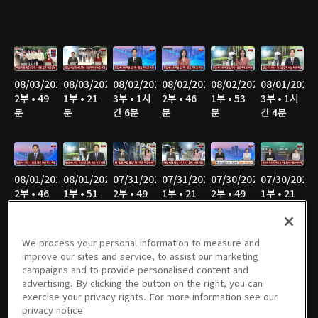
08/03/2026
08/03/2026
08/02/2026
08/02/2026
08/02/2026
08/01/2026
2부 • 49
1부 • 21
3부 • 1시
2부 • 46
1부 • 53
3부 • 1시
분
분
간 6분
분
분
간 4분
08/01/2026
08/01/2026
07/31/2026
07/31/2026
07/30/2026
07/30/2026
2부 • 46
1부 • 51
2부 • 49
1부 • 21
2부 • 49
1부 • 21
분
분
분
분
분
분
We process your personal information to measure and
improve our sites and service, to assist our marketing
campaigns and to provide personalised content and
07/29/2026
07/29/2026
07/28/2026
07/28/2026
07/27/2026
07/27/2026
advertising. By clicking the button on the right, you can
2부 • 49
1부 • 21
2부 • 50
1부 • 21
2부 • 51
1부 • 20
exercise your privacy rights. For more information see our
분
분
분
분
분
분
privacy notice