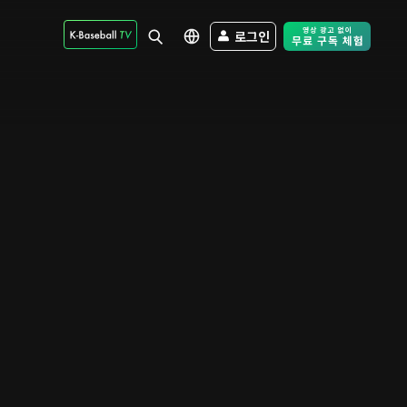
로그인
Free Trial - Sk