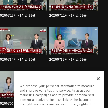
20260723회 • 1시간 22분
20260722회 • 1시간 22분
20260714회 • 1시간 20분
20260713회 • 1시간 22분
We process your personal information to measure
and improve our sites and service, to assist our
marketing campaigns and to provide personalised
content and advertising. By clicking the button on
20260706회 • 1시간 21분
20260703회 • 1시간 22분
the right, you can exercise your privacy rights. For