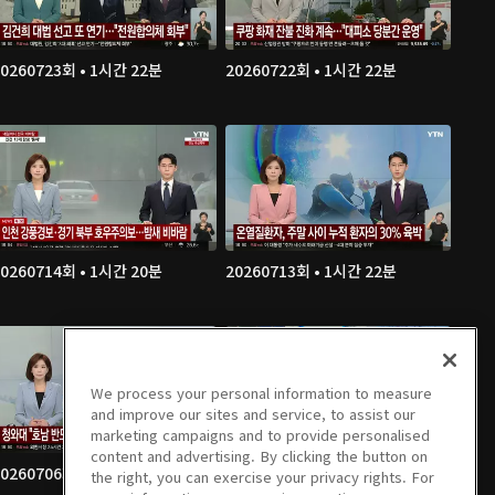
20260723회 • 1시간 22분
20260722회 • 1시간 22분
20260714회 • 1시간 20분
20260713회 • 1시간 22분
We process your personal information to measure
and improve our sites and service, to assist our
marketing campaigns and to provide personalised
content and advertising. By clicking the button on
20260706회 • 1시간 21분
20260703회 • 1시간 22분
the right, you can exercise your privacy rights. For