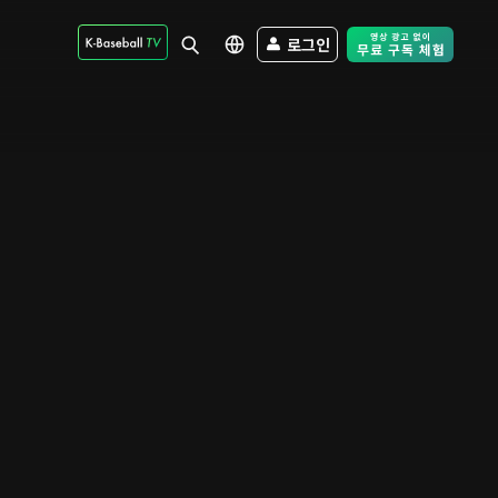
로그인
Free Trial - Sk