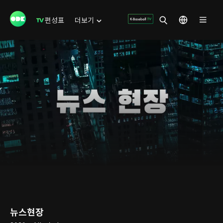
편성표
더보기
뉴스현장