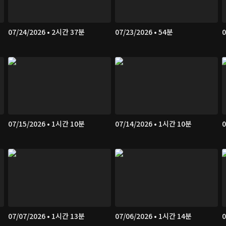
07/24/2026 • 2시간 37분
07/23/2026 • 54분
0
07/15/2026 • 1시간 10분
07/14/2026 • 1시간 10분
0
07/07/2026 • 1시간 13분
07/06/2026 • 1시간 14분
0