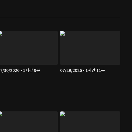
7/30/2026 • 1시간 9분
07/29/2026 • 1시간 11분