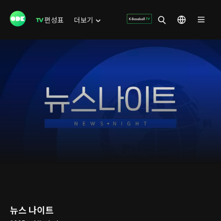
편성표
더보기
뉴스 나이트