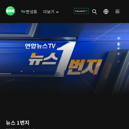
편성표
더보기
뉴스 1번지