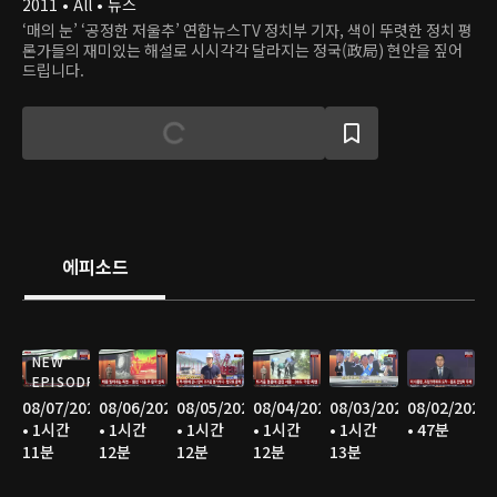
2011 • All • 뉴스
‘매의 눈’ ‘공정한 저울추’ 연합뉴스TV 정치부 기자, 색이 뚜렷한 정치 평
론가들의 재미있는 해설로 시시각각 달라지는 정국(政局) 현안을 짚어
드립니다.
에피소드
NEW
EPISODE
08/07/2026
08/06/2026
08/05/2026
08/04/2026
08/03/2026
08/02/2026
• 1시간
• 1시간
• 1시간
• 1시간
• 1시간
• 47분
11분
12분
12분
12분
13분