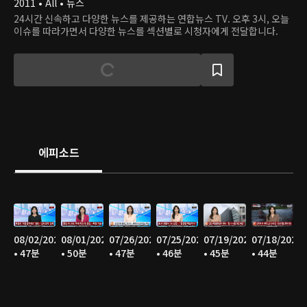
2011 • All • 뉴스
24시간 신속하고 다양한 뉴스를 제공하는 연합뉴스 TV. 오후 3시, 오늘
이슈를 따라가면서 다양한 뉴스를 섹션별로 시청자에게 전달합니다.
에피소드
08/02/2026
08/01/2026
07/26/2026
07/25/2026
07/19/2026
07/18/2026
• 47분
• 50분
• 47분
• 46분
• 45분
• 44분