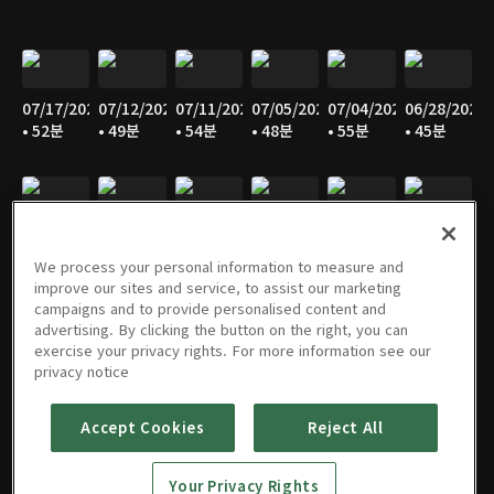
07/17/2026
07/12/2026
07/11/2026
07/05/2026
07/04/2026
06/28/2026
• 52분
• 49분
• 54분
• 48분
• 55분
• 45분
06/27/2026
06/21/2026
06/20/2026
06/14/2026
06/13/2026
06/07/2026
• 53분
• 47분
• 53분
• 46분
• 55분
• 47분
We process your personal information to measure and
improve our sites and service, to assist our marketing
campaigns and to provide personalised content and
advertising. By clicking the button on the right, you can
exercise your privacy rights. For more information see our
06/06/2026
05/31/2026
05/30/2026
05/25/2026
05/24/2026
05/23/2026
privacy notice
• 55분
• 46분
• 54분
• 52분
• 57분
• 53분
Accept Cookies
Reject All
Your Privacy Rights
05/17/2026
05/16/2026
05/10/2026
05/09/2026
05/05/2026
05/03/2026