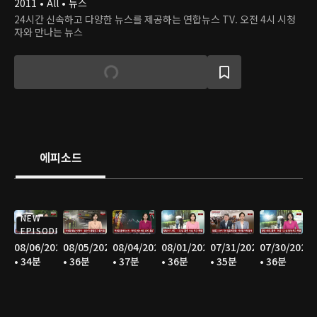
2011 • All • 뉴스
24시간 신속하고 다양한 뉴스를 제공하는 연합뉴스 TV. 오전 4시 시청
자와 만나는 뉴스
에피소드
NEW
EPISODE
08/06/2026
08/05/2026
08/04/2026
08/01/2026
07/31/2026
07/30/2026
• 34분
• 36분
• 37분
• 36분
• 35분
• 36분