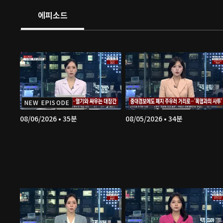
에피소드
NEW EPISODE
08/06/2026 • 35분
08/05/2026 • 34분