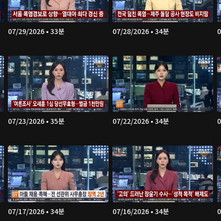
07/29/2026 • 33분
07/28/2026 • 34분
0
07/23/2026 • 35분
07/22/2026 • 34분
0
07/17/2026 • 34분
07/16/2026 • 34분
0