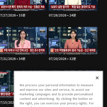
7/27/2026 • 33분
07/26/2026 • 24분
7/21/2026 • 34분
07/20/2026 • 32분
We process your personal information to measure
and improve our sites and service, to assist our
marketing campaigns and to provide personalised
content and advertising. By clicking the button on
7/15/2026 • 33분
07/14/2026 • 34분
the right, you can exercise your privacy rights. For