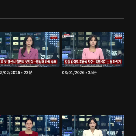
8/02/2026 • 23분
08/01/2026 • 35분