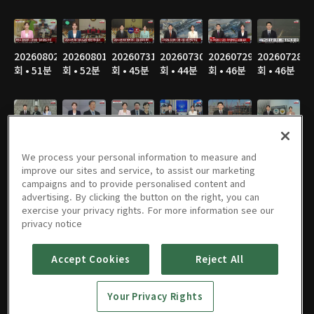
20260802
20260801
20260731
20260730
20260729
20260728
회 • 51분
회 • 52분
회 • 45분
회 • 44분
회 • 46분
회 • 46분
20260727
20260726
20260725
20260724
20260723
20260722
회 • 46분
회 • 53분
회 • 53분
회 • 47분
회 • 47분
회 • 46분
We process your personal information to measure and
improve our sites and service, to assist our marketing
campaigns and to provide personalised content and
advertising. By clicking the button on the right, you can
exercise your privacy rights. For more information see our
20260721
20260720
20260719
20260718
20260717
20260716
privacy notice
회 • 45분
회 • 46분
회 • 53분
회 • 53분
회 • 51분
회 • 46분
Accept Cookies
Reject All
Your Privacy Rights
20260715
20260714
20260713
20260712
20260711
20260710
회 • 46분
회 • 47분
회 • 45분
회 • 54분
회 • 51분
회 • 46분