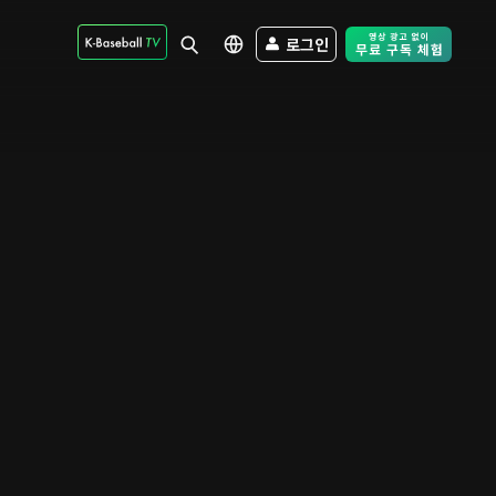
로그인
Free Trial - Sk