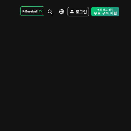
로그인
Free Trial - Sk