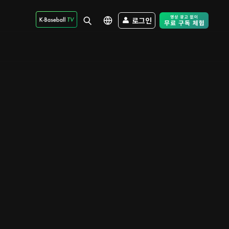
로그인
Free Trial - Sk