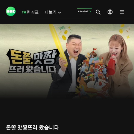
편성표
더보기
돈쭐 맛짱뜨러 왔습니다