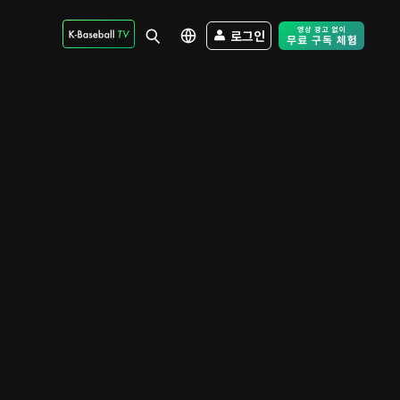
로그인
Free Trial - Sk