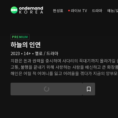
편성표
라이브 TV
드라마
예능/
PREMIUM
하늘의 인연
2023 • 14+ • 멜로 / 드라마
치환은 돈과 권력을 중시하며 사다리의 꼭대기까지 올라가길 꿈
고통, 불행을 끝내기 위해 사랑하는 사람을 배신하고 큰 화장품
해인은 어릴 적 어머니를 잃고 어려움을 겪다가 지금의 양부모
다. 하지만 부모에게 끔찍한 사고가 벌어진 후 해인의 삶도 송
이 겪었던 시련이 친아버지 치환의 선택 때문일 수 있음을 알게
사랑하는 진우는 오랫동안 치환의 딸인 세나의 사랑을 받았다.
에 라이벌인 해인을 인정하면서도 자신의 사랑을 지키기 위해
려 한다.