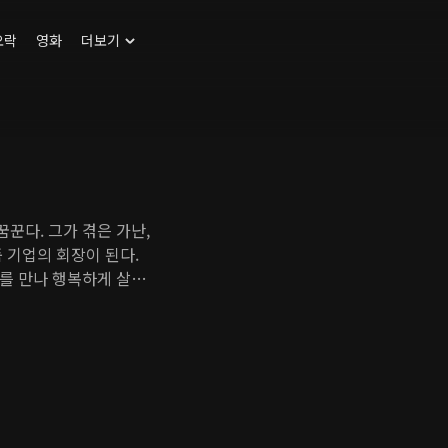
오락
영화
더보기
꾼다. 그가 겪은 가난,
 기업의 회장이 된다.
를 만나 행복하게 살았
두리째 파괴되고, 자신
 된다. 게다가 해인이
 세나는 일과 사랑 모두
 해인을 위기에 빠뜨리