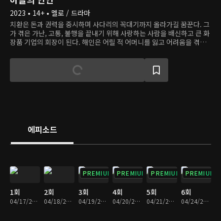
2023 • 14+ • 멜로 / 드라마
치환은 돈과 권력을 중시하며 사다리의 꼭대기까지 올라가길 꿈꾼다. 그
가 겪은 가난, 고통, 불행을 끝내기 위해 사랑하는 사람을 배신하고 큰 화
장품 기업의 회장이 된다. 해인은 어릴 적 어머니를 잃고 어려움을 겪다
가 지금의 양부모를 만나 행복하게 살았다. 하지만 부모에게 끔찍한 사고
가 벌어진 후 해인의 삶도 송두리째 파괴되고, 자신이 겪었던 시련이 친
아버지 치환의 선택 때문일 수 있음을 알게 된다. 게다가 해인이 사랑하
는 진우는 오랫동안 치환의 딸인 세나의 사랑을 받았다. 세나는 일과 사
랑 모두에 라이벌인 해인을 인정하면서도 자신의 사랑을 지키기 위해 해
인을 위기에 빠뜨리려 한다.
에피소드
PREMIUM
PREMIUM
PREMIUM
PREMIUM
1회
2회
3회
4회
5회
6회
04/17/2023 • 30분
04/18/2023 • 30분
04/19/2023 • 29분
04/20/2023 • 29분
04/21/2023 • 30분
04/24/2023 • 29분