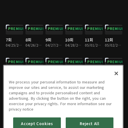
PREMIUM
PREMIUM
PREMIUM
PREMIUM
PREMIUM
PREMIUM
7회
8회
9회
10회
11회
12회
04/25/2023 • 28분
04/26/2023 • 28분
04/27/2023 • 28분
04/28/2023 • 28분
05/01/2023 • 28분
05/02/2023 • 28분
PREMIUM
PREMIUM
PREMIUM
PREMIUM
PREMIUM
PREMIUM
13회
14회
15회
16회
17회
18회
05/03/2023 • 29분
05/04/2023 • 29분
05/05/2023 • 29분
05/08/2023 • 28분
05/09/2023 • 29분
05/10/2023 • 29분
We process your personal information to measure and
improve our sites and service, to assist our marketing
campaigns and to provide personalised content and
PREMIUM
PREMIUM
PREMIUM
PREMIUM
PREMIUM
PREMIUM
advertising. By clicking the button on the right, you can
exercise your privacy rights. For more information see our
19회
20회
21회
22회
23회
24회
privacy notice
05/11/2023 • 29분
05/12/2023 • 29분
05/15/2023 • 28분
05/16/2023 • 29분
05/17/2023 • 28분
05/18/2023 • 28분
Accept Cookies
Reject All
PREMIUM
PREMIUM
PREMIUM
PREMIUM
PREMIUM
PREMIUM