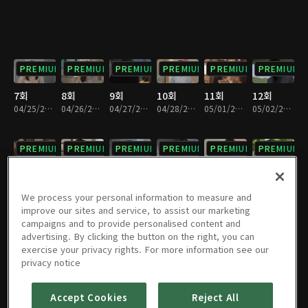
PREMIUM
PREMIUM
PREMIUM
PREMIUM
PREMIUM
PREMIUM
7회
8회
9회
10회
11회
12회
04/25/2023 • 28분
04/26/2023 • 28분
04/27/2023 • 28분
04/28/2023 • 28분
05/01/2023 • 28분
05/02/2023 • 28분
PREMIUM
PREMIUM
PREMIUM
PREMIUM
PREMIUM
PREMIUM
13회
14회
15회
16회
17회
18회
05/03/2023 • 29분
05/04/2023 • 29분
05/05/2023 • 29분
05/08/2023 • 28분
05/09/2023 • 29분
05/10/2023 • 29분
We process your personal information to measure and
improve our sites and service, to assist our marketing
campaigns and to provide personalised content and
PREMIUM
PREMIUM
PREMIUM
PREMIUM
PREMIUM
PREMIUM
advertising. By clicking the button on the right, you can
exercise your privacy rights. For more information see our
19회
20회
21회
22회
23회
24회
privacy notice
05/11/2023 • 29분
05/12/2023 • 29분
05/15/2023 • 28분
05/16/2023 • 29분
05/17/2023 • 28분
05/18/2023 • 28분
Accept Cookies
Reject All
PREMIUM
PREMIUM
PREMIUM
PREMIUM
PREMIUM
PREMIUM