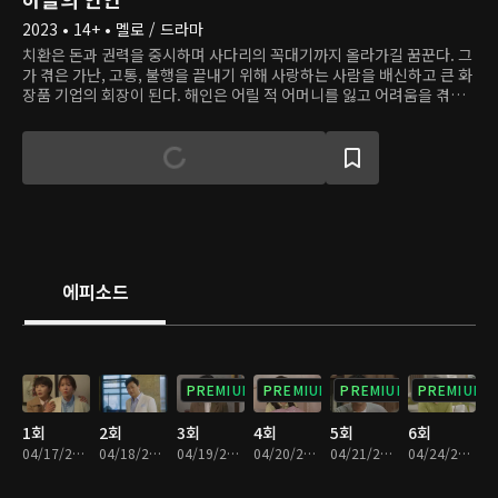
2023 • 14+ • 멜로 / 드라마
치환은 돈과 권력을 중시하며 사다리의 꼭대기까지 올라가길 꿈꾼다. 그
가 겪은 가난, 고통, 불행을 끝내기 위해 사랑하는 사람을 배신하고 큰 화
장품 기업의 회장이 된다. 해인은 어릴 적 어머니를 잃고 어려움을 겪다
가 지금의 양부모를 만나 행복하게 살았다. 하지만 부모에게 끔찍한 사고
가 벌어진 후 해인의 삶도 송두리째 파괴되고, 자신이 겪었던 시련이 친
아버지 치환의 선택 때문일 수 있음을 알게 된다. 게다가 해인이 사랑하
는 진우는 오랫동안 치환의 딸인 세나의 사랑을 받았다. 세나는 일과 사
랑 모두에 라이벌인 해인을 인정하면서도 자신의 사랑을 지키기 위해 해
인을 위기에 빠뜨리려 한다.
에피소드
PREMIUM
PREMIUM
PREMIUM
PREMIUM
1회
2회
3회
4회
5회
6회
04/17/2023 • 30분
04/18/2023 • 30분
04/19/2023 • 29분
04/20/2023 • 29분
04/21/2023 • 30분
04/24/2023 • 29분