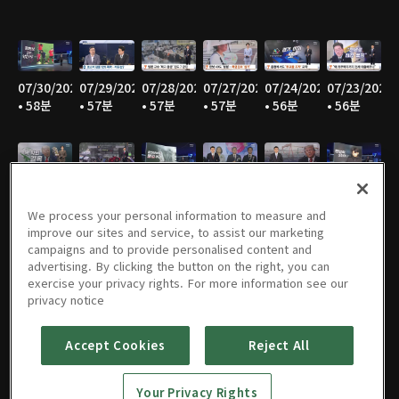
07/30/2026
07/29/2026
07/28/2026
07/27/2026
07/24/2026
07/23/2026
• 58분
• 57분
• 57분
• 57분
• 56분
• 56분
07/22/2026
07/21/2026
07/20/2026
07/17/2026
07/16/2026
07/15/2026
• 56분
• 56분
• 56분
• 51분
• 57분
• 57분
We process your personal information to measure and
improve our sites and service, to assist our marketing
campaigns and to provide personalised content and
advertising. By clicking the button on the right, you can
exercise your privacy rights. For more information see our
07/14/2026
07/13/2026
07/10/2026
07/09/2026
07/08/2026
07/07/2026
privacy notice
• 58분
• 55분
• 57분
• 57분
• 55분
• 57분
Accept Cookies
Reject All
Your Privacy Rights
07/06/2026
07/03/2026
07/02/2026
07/01/2026
06/30/2026
06/29/2026