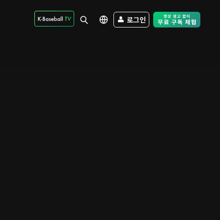
로그인
Free Trial - Sk