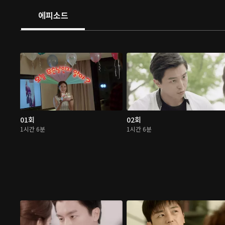
에피소드
01회
02회
1시간 6분
1시간 6분