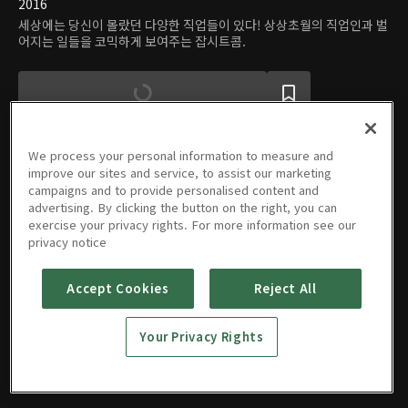
2016
세상에는 당신이 몰랐던 다양한 직업들이 있다! 상상초월의 직업인과 벌
어지는 일들을 코믹하게 보여주는 잡시트콤.
We process your personal information to measure and
improve our sites and service, to assist our marketing
campaigns and to provide personalised content and
에피소드
advertising. By clicking the button on the right, you can
exercise your privacy rights. For more information see our
privacy notice
Accept Cookies
Reject All
01회
02회
09/12/2016 • 6분
09/13/2016 • 9분
Your Privacy Rights