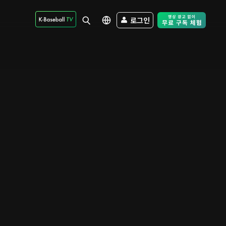
로그인
Free Trial - Sk