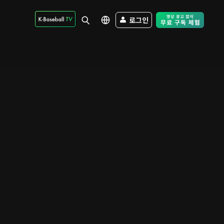
로그인
Free Trial - Sk