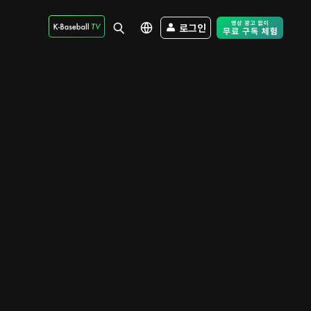
로그인
Free Trial - Sk