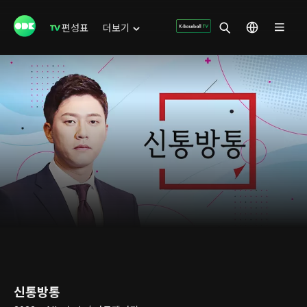
편성표
더보기
신통방통