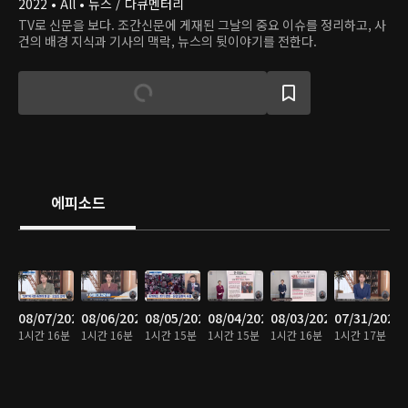
2022 • All • 뉴스 / 다큐멘터리
TV로 신문을 보다. 조간신문에 게재된 그날의 중요 이슈를 정리하고, 사
건의 배경 지식과 기사의 맥락, 뉴스의 뒷이야기를 전한다.
에피소드
08/07/2026
08/06/2026
08/05/2026
08/04/2026
08/03/2026
07/31/2026
1시간 16분
1시간 16분
1시간 15분
1시간 15분
1시간 16분
1시간 17분