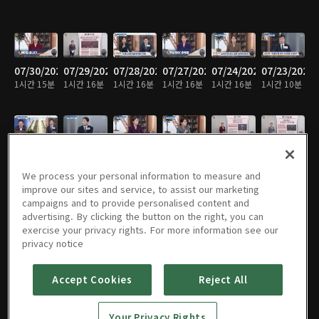
07/30/2026
07/29/2026
07/28/2026
07/27/2026
07/24/2026
07/23/2026
1시간 15분
1시간 16분
1시간 16분
1시간 16분
1시간 16분
1시간 10분
07/22/2026
07/21/2026
07/20/2026
07/16/2026
07/15/2026
07/14/2026
1시간 16분
1시간 16분
1시간 19분
1시간 18분
1시간 18분
1시간 19분
We process your personal information to measure and
improve our sites and service, to assist our marketing
campaigns and to provide personalised content and
advertising. By clicking the button on the right, you can
exercise your privacy rights. For more information see our
07/13/2026
07/10/2026
07/09/2026
07/08/2026
07/07/2026
07/06/2026
privacy notice
1시간 16분
1시간 14분
1시간 16분
1시간 16분
1시간 16분
1시간 19분
Accept Cookies
Reject All
07/03/2026
07/02/2026
07/01/2026
06/30/2026
06/29/2026
06/26/2026
Your Privacy Rights