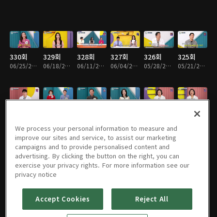
330회
329회
328회
327회
326회
325회
06/25/2026 • 45분
06/18/2026 • 45분
06/11/2026 • 45분
06/04/2026 • 45분
05/28/2026 • 45분
05/21/2026 • 45분
324회
323회
322회
321회
320회
319회
05/14/2026 • 45분
05/07/2026 • 46분
04/30/2026 • 45분
04/23/2026 • 45분
04/16/2026 • 45분
04/02/2026 • 45분
We process your personal information to measure and
improve our sites and service, to assist our marketing
campaigns and to provide personalised content and
advertising. By clicking the button on the right, you can
exercise your privacy rights. For more information see our
318회
317회
316회
315회
314회
313회
privacy notice
03/26/2026 • 45분
03/19/2026 • 45분
03/12/2026 • 45분
02/26/2026 • 45분
02/19/2026 • 45분
02/12/2026 • 45분
Accept Cookies
Reject All