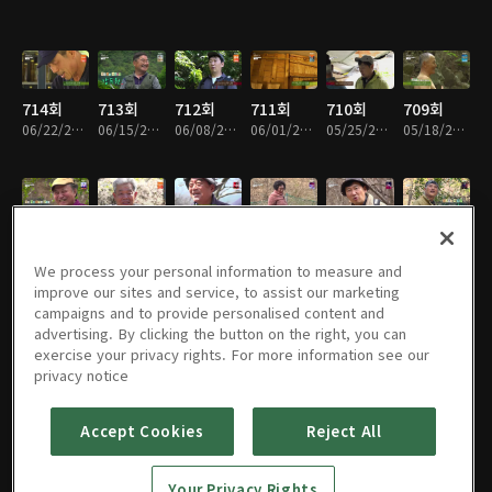
714회
713회
712회
711회
710회
709회
06/22/2026 • 58분
06/15/2026 • 59분
06/08/2026 • 59분
06/01/2026 • 58분
05/25/2026 • 58분
05/18/2026 • 59분
708회
707회
706회
705회
704회
703회
05/11/2026 • 59분
05/04/2026 • 58분
04/27/2026 • 58분
04/20/2026 • 58분
04/13/2026 • 59분
04/06/2026 • 58분
We process your personal information to measure and
improve our sites and service, to assist our marketing
campaigns and to provide personalised content and
advertising. By clicking the button on the right, you can
exercise your privacy rights. For more information see our
702회
701회
700회
699회
698회
697회
privacy notice
03/30/2026 • 58분
03/23/2026 • 1시간
03/16/2026 • 58분
03/09/2026 • 58분
03/02/2026 • 58분
02/23/2026 • 59분
Accept Cookies
Reject All
696회
695회
694회
693회
692회
691회
Your Privacy Rights