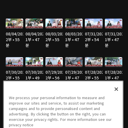
08/04/2026
08/04/2026
08/03/2026
08/03/2026
07/31/2026
07/31/2026
2부 • 55
1부 • 47
2부 • 55
1부 • 47
2부 • 54
1부 • 47
분
분
분
분
분
분
07/30/2026
07/30/2026
07/29/2026
07/29/2026
07/28/2026
07/28/2026
2부 • 55
1부 • 49
2부 • 56
1부 • 47
2부 • 55
1부 • 47
분
분
분
분
분
분
We process your personal information to measure and
improve our sites and service, to assist our marketing
campaigns and to provide personalised content and
07/27/2026
07/27/2026
07/24/2026
07/24/2026
07/23/2026
07/23/2026
advertising. By clicking the button on the right, you can
2부 • 58
1부 • 46
2부 • 56
1부 • 47
2부 • 55
1부 • 47
exercise your privacy rights. For more information see our
분
분
분
분
분
분
privacy notice