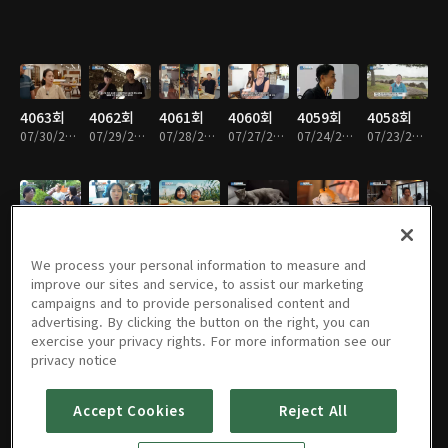
4063회
4062회
4061회
4060회
4059회
4058회
07/30/2026 • 46분
07/29/2026 • 47분
07/28/2026 • 46분
07/27/2026 • 46분
07/24/2026 • 47분
07/23/2026 • 46분
4057회
4056회
4055회
4054회
4053회
4052회
07/22/2026 • 47분
07/21/2026 • 46분
07/20/2026 • 46분
07/17/2026 • 47분
07/16/2026 • 46분
07/15/2026 • 46분
We process your personal information to measure and
improve our sites and service, to assist our marketing
campaigns and to provide personalised content and
advertising. By clicking the button on the right, you can
exercise your privacy rights. For more information see our
4051회
4050회
4049회
4048회
4047회
4046회
privacy notice
07/14/2026 • 46분
07/13/2026 • 46분
07/10/2026 • 47분
07/09/2026 • 46분
07/08/2026 • 46분
07/07/2026 • 46분
Accept Cookies
Reject All