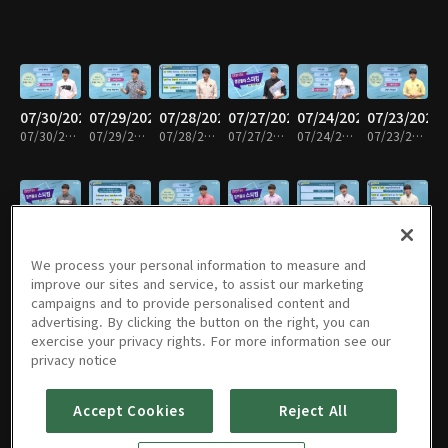
07/30/2026
07/29/2026
07/28/2026
07/27/2026
07/24/2026
07/23/2026
07/30/2026 • 11분
07/29/2026 • 11분
07/28/2026 • 11분
07/27/2026 • 11분
07/24/2026 • 11분
07/23/2026 • 11분
07/22/2026
07/21/2026
07/20/2026
07/17/2026
07/16/2026
07/15/2026
07/22/2026 • 11분
07/21/2026 • 11분
07/20/2026 • 11분
07/17/2026 • 11분
07/16/2026 • 11분
07/15/2026 • 11분
We process your personal information to measure and
improve our sites and service, to assist our marketing
campaigns and to provide personalised content and
advertising. By clicking the button on the right, you can
exercise your privacy rights. For more information see our
07/14/2026
07/13/2026
07/10/2026
07/09/2026
07/08/2026
07/07/2026
privacy notice
07/14/2026 • 11분
07/13/2026 • 11분
07/10/2026 • 11분
07/09/2026 • 11분
07/08/2026 • 11분
07/07/2026 • 11분
Accept Cookies
Reject All