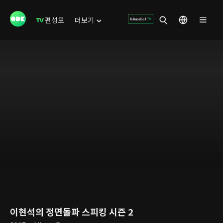
편성표
더보기
이현석의 정면돌파 스피킹 시즌 2