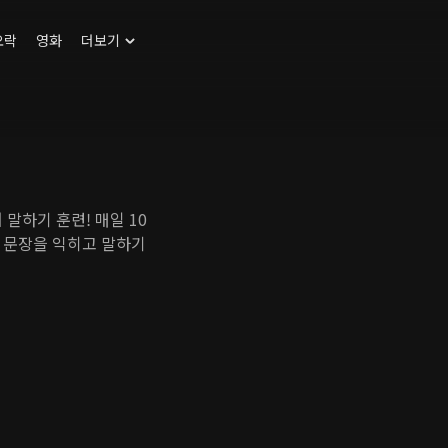
오락
영화
더보기
말하기 훈련! 매일 10
 문장을 익히고 말하기