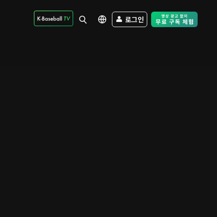
로그인
Free Trial - Sk